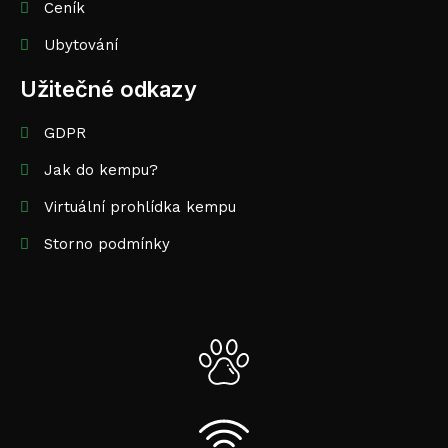
Ceník
Ubytování
Užitečné odkazy
GDPR
Jak do kempu?
Virtuální prohlídka kempu
Storno podmínky