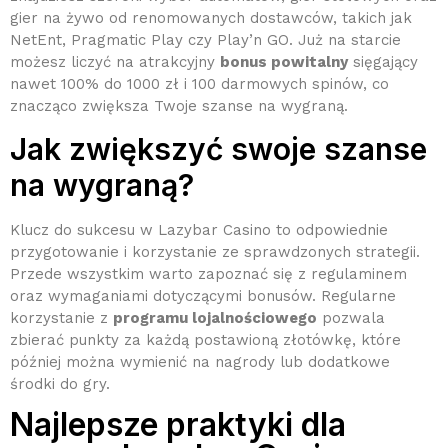
gier na żywo od renomowanych dostawców, takich jak
NetEnt, Pragmatic Play czy Play’n GO. Już na starcie
możesz liczyć na atrakcyjny
bonus powitalny
sięgający
nawet 100% do 1000 zł i 100 darmowych spinów, co
znacząco zwiększa Twoje szanse na wygraną.
Jak zwiększyć swoje szanse
na wygraną?
Klucz do sukcesu w Lazybar Casino to odpowiednie
przygotowanie i korzystanie ze sprawdzonych strategii.
Przede wszystkim warto zapoznać się z regulaminem
oraz wymaganiami dotyczącymi bonusów. Regularne
korzystanie z
programu lojalnościowego
pozwala
zbierać punkty za każdą postawioną złotówkę, które
później można wymienić na nagrody lub dodatkowe
środki do gry.
Najlepsze praktyki dla